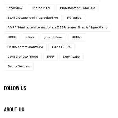
Interview
Chaine Inter
Planification Familiale
Santé Sexuelle et Reproductive
Réfugiés
AMPF Séminaire internationale DSSR jeunes filles Afrique Maric
DSSR
étude
journalisme
RHRN2
Radio communautaire
Rabat2024
ConférenceAfrique
IPPF
KechRadio
DroitsSexuels
FOLLOW US
ABOUT US