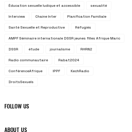
Éducation sexuelle ludique et accessible
sexualité
Interview
Chaine Inter
Planification Familiale
Santé Sexuelle et Reproductive
Réfugiés
AMPF Séminaire internationale DSSR jeunes filles Afrique Maric
DSSR
étude
journalisme
RHRN2
Radio communautaire
Rabat2024
ConférenceAfrique
IPPF
KechRadio
DroitsSexuels
FOLLOW US
ABOUT US