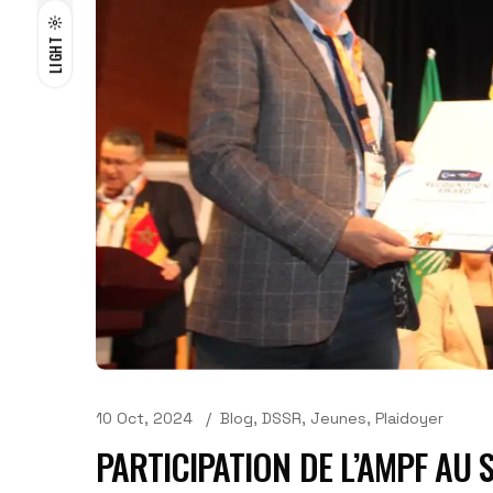
LIGHT
10 Oct, 2024
Blog
,
DSSR
,
Jeunes
,
Plaidoyer
PARTICIPATION DE L’AMPF AU 