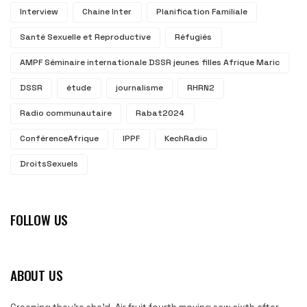
Interview
Chaine Inter
Planification Familiale
Santé Sexuelle et Reproductive
Réfugiés
AMPF Séminaire internationale DSSR jeunes filles Afrique Maric
DSSR
étude
journalisme
RHRN2
Radio communautaire
Rabat2024
ConférenceAfrique
IPPF
KechRadio
DroitsSexuels
FOLLOW US
ABOUT US